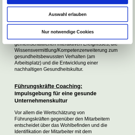
Der große Bruder der aktiven Mini Pause findet in
einem Besprechungsraum oder einem
Auswahl erlauben
Konferenzsaal statt. Ziele der aktiven Pause sind
die Mobilisation und Kräftigung der Muskulatur,
die Förderung der Kommunikation und
Nur notwendige Cookies
Gruppendynamik, die Generierung eines
gemeinschaftlichen interaktiven Ereignisses, die
Wissensvermittlung/Kompetenzerweiterung zum
gesundheitsbewussten Verhalten (am
Arbeitsplatz) und die Entwicklung einer
nachhaltigen Gesundheitskultur.
Führungskräfte Coaching:
Impulsgebung für eine gesunde
Unternehmenskultur
Vor allem die Wertschätzung von
Führungskräften gegenüber den Mitarbeitern
entscheidet über das Wohlbefinden und die
Identifikation der Mitarbeiter mit dem