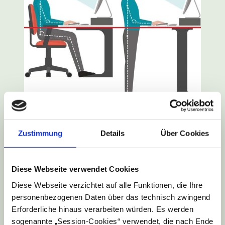
Ergonomiecoaching:
Individuelle
Anpassung des Arbeitsplatzes
Zustimmung
Details
Über Cookies
Ziel der Ergonomie ist die bestmögliche
Ausrichtung der vorhandenen
Arbeitsbedingungen an den Menschen. Sitzhöhe,
Diese Webseite verwendet Cookies
Abstand zum Bildschirm, Bildschirmhöhe,
Position der Tastatur, Bildschirmneigungswinkel,
Diese Webseite verzichtet auf alle Funktionen, die Ihre
Arbeitsplatzstrukturierung, etc. werden individuell
personenbezogenen Daten über das technisch zwingend
angepasst. Bereits kleine Veränderungen habe
Erforderliche hinaus verarbeiten würden. Es werden
positive Auswirkungen in Bezug auf
sogenannte „Session-Cookies“ verwendet, die nach Ende
Haltungsschwächen, einseitige Belastungen und